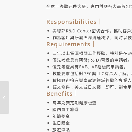
全球半導體元件大廠，專門供應各大品牌包
Responsibilities｜
與總部R&D Center密切合作，協助
作為客戶與研發團隊溝通橋梁，同時以技
Requirements｜
三年以上電源相關工作經驗，特別是在Switch
優先考慮具有研發(R&D)背景的申請者。
優先考慮具有FAE、AE經驗的申請者。
技能要求包括對PFC與LLC有深入了解
積極歡迎擁有豐富電源領域經驗的專業人
語文條件：英文或日文擇一即可，能使用
Benefits｜
Operation Manager
每年免費定期健康檢查
國內員工旅遊
年節獎金
生日禮金
旅遊津貼