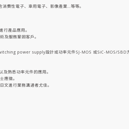
含消費性電子、車用電子、影像產業…等等。
客戶進行產品應用。
術及服務鞏固客戶。
ing power supply設計或功率元件SJ-MOS 或SiC-MOS/S
，以及熟悉功率元件的應用。
士應徵。
日文進行業務溝通者尤佳。