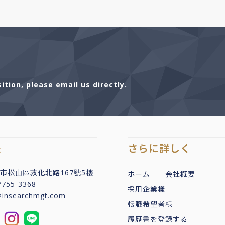
tion, please email us directly.
法
さらに詳しく
北市松山區敦化北路167號5樓
ホーム
会社概要
7755-3368
採用企業樣
@insearchmgt.com
転職希望者様
履歴書を登録する