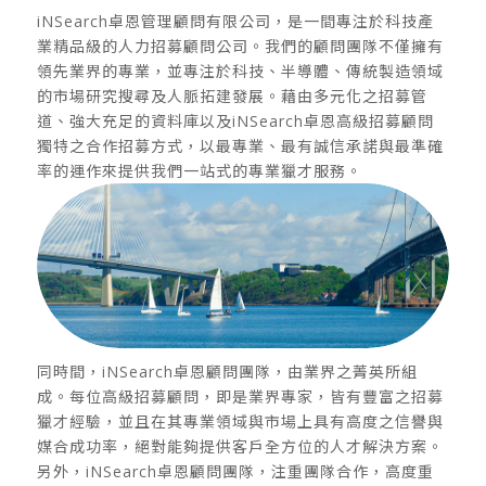
iNSearch卓恩管理顧問有限公司，是一間專注於科技產
業精品級的人力招募顧問公司。
我們的顧問團隊不僅擁有
領先業界的專業，並專注於科技、半導體、傳統製造領域
的市場研究搜尋及人脈拓建發展。
藉由多元化之招募管
道、強大充足的資料庫以及i
NSearch
卓恩高級招募顧問
獨特之合作招募方式，以最專業、最有誠信承諾與最準確
率的運作來提供我們一站式的專業獵才服務。
同時間，i
NSearch
卓恩顧問團隊，由業界之菁英所組
成。每位高級招募顧問，即是業界專家，皆有豐富之招募
獵才經驗，並且在其專業領域與市場上具有高度之信譽與
媒合成功率，絕對能夠提供客戶全方位的人才解決方案。
另外，i
NSearch
卓恩顧問團隊，注重團隊合作，高度重