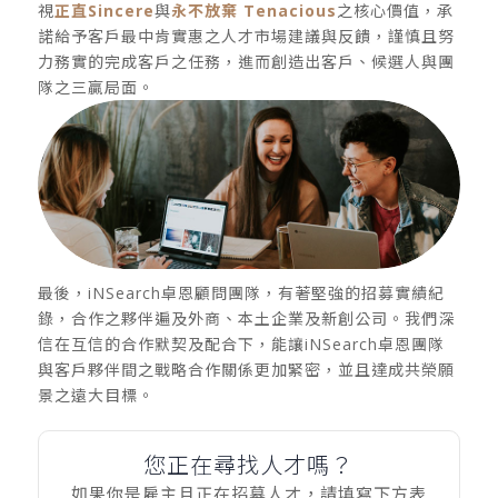
視
正直Sincere
與
永不放棄 Tenacious
之核心價值，承
諾給予客戶最中肯實惠之人才市場建議與反饋，謹慎且努
力務實的完成客戶之任務，進而創造出客戶、候選人與團
隊之三贏局面。
最後，i
NSearch
卓恩顧問團隊，有著堅強的招募實績紀
錄，合作之夥伴遍及外商、本土企業及新創公司。我們深
信在互信的合作默契及配合下，能讓i
NSearch
卓恩團隊
與客戶夥伴間之戰略合作關係更加緊密，並且達成共榮願
景之遠大目標。
您正在尋找人才嗎？
如果你是雇主且正在招募人才，請填寫下方表