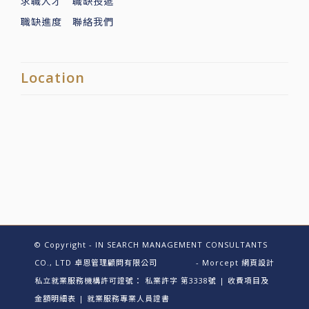
求職人才
職缺投遞
職缺進度
聯絡我們
Location
© Copyright - IN SEARCH MANAGEMENT CONSULTANTS
CO., LTD 卓恩管理顧問有限公司
-
Morcept 網頁設計
私立就業服務機構許可證號：
私業許字 第3338號
|
收費項目及
金額明細表
|
就業服務專業人員證書