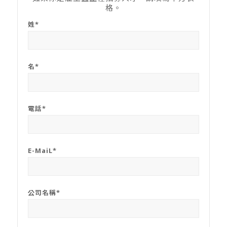
格。
姓*
名*
電話*
E-MaiL*
公司名稱*