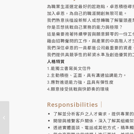
為職業生涯選定最好的起跑點，卓恩積極尋
加入卓恩，為自己的職涯開創無限可能。
我們熱意扶植設新鮮人或想轉職了解獵頭產
你是否想挑戰自己業務的能力與極限？
這是需要抱著持續學習與願意歸零的一份工
藉由招聘僱問的工作，與產業的中高階人才
我們深信卓恩的一員都是公司最重要的資產
我們提供具競爭性的薪資水準及創造優質的
人格特質
1.能獨立書寫英文信件
2.主動積極、正面，具有溝通協調能力。
3.應對進退能力強，且具有彈性度
4.願意接受挑戰與快節奏的環境
Responsibilities｜
測試工程師 / Testing
了解並分析客戶之人才需求，提供專業的
Engineer（儲備幹
開發與維繫客戶關係，深入了解其組織架
部）
透過實體面談、電話或其他方式，精準觸