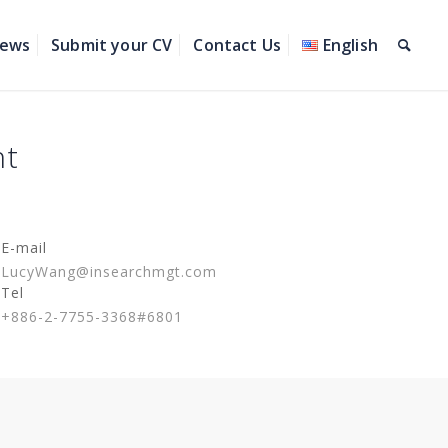
ews
Submit your CV
Contact Us
English
nt
E-mail
LucyWang@insearchmgt.com
Tel
+886-2-7755-3368#6801