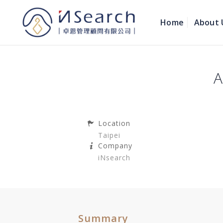
Home
About 
A
Location
Taipei
Company
iNsearch
Summary