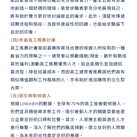
能因緊張或不適應而難以充分發揮實力。雇主若能有意識
地創造一個舒適的環境，能使求職者更充分地展現自己，
將有助於雙方更好地討論彼此的需求。此外，清楚地傳遞
招聘流程和階段，及提供建設性的回饋，也能給求職留下
良好的印象。
(四)考慮員工推薦計畫
員工推薦計畫是招募團隊尋找合適的候選人所採用的一種
最省力的策略之一。通常會以獎勵措施(現金、額外假期或
其他福利)激勵員工推薦優秀人才，如此能簡化並加速招
募流程，降低招募成本，而因員工通常會推薦與他們具有
相似價值觀和工作風格的人，亦有助於增加團隊的文化契
合度。
(五)吸引被動候選人
根據LinkedIn的數據，全球有70%的員工是被動候選人，
他們並非積極尋求新工作，吸引被動人才的關鍵首要是建
立企業良好的口碑和信譽。其次，人資應主動與潛在人才
進行聯繫，深入了解他們的職涯規劃，建立良好的人際關
係，為未來的合作奠定良好的基礎。