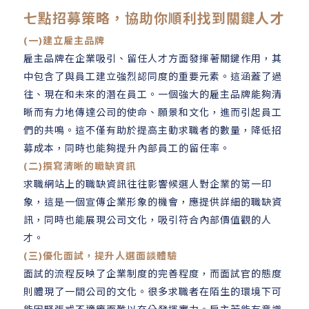
七點招募策略，協助你順利找到關鍵人才
(一)建立雇主品牌
雇主品牌在企業吸引、留任人才方面發揮著關鍵作用，其
中包含了與員工建立強烈認同度的重要元素。這涵蓋了過
往、現在和未來的潛在員工。一個強大的雇主品牌能夠清
晰而有力地傳達公司的使命、願景和文化，進而引起員工
們的共鳴。這不僅有助於提高主動求職者的數量，降低招
募成本，同時也能夠提升內部員工的留任率。
(二)撰寫清晰的職缺資訊
求職網站上的職缺資訊往往影響候選人對企業的第一印
象，這是一個宣傳企業形象的機會，應提供詳細的職缺資
訊，同時也能展現公司文化，吸引符合內部價值觀的人
才。
(三)優化面試，提升人選面談體驗
面試的流程反映了企業制度的完善程度，而面試官的態度
則體現了一間公司的文化。很多求職者在陌生的環境下可