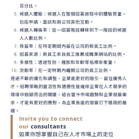
百分比。
候選人體驗：候選人在整個招募過程中的體驗質量，
包括申請、面試和與公司其他互動。
候選人轉換率：從一招募階段轉移到下一階段的候選
人人數比例。
保留率：在特定期間內留在公司的新員工比例。
招募來源：新員工來自員工推薦或職業網站的比例。
多樣性：透過性別、種族和年齡等指標來衡量。
流動率：在一定時期內離開公司的員工比例。
透過不斷的優化和調整，企業能更好的吸引、留住優秀人
才。招聘策略的靈活性和適應性是確保企業在人才競爭的
環境中脫穎而出的關鍵，結合當今市場趨勢和企業發展需
求，才能有更好的應對，為企業長遠的發展打下穩固的基
礎。
Invite you to connect
our
consultants
如果你想掌握自己在人才市場上的定位