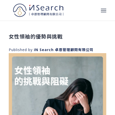
女性領袖的優勢與挑戰
Published by
iN Search 卓恩管理顧問有限公司