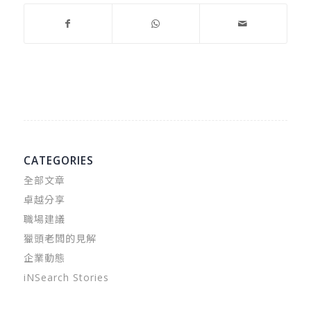
CATEGORIES
全部文章
卓越分享
職場建議
獵頭老闆的見解
企業動態
iNSearch Stories