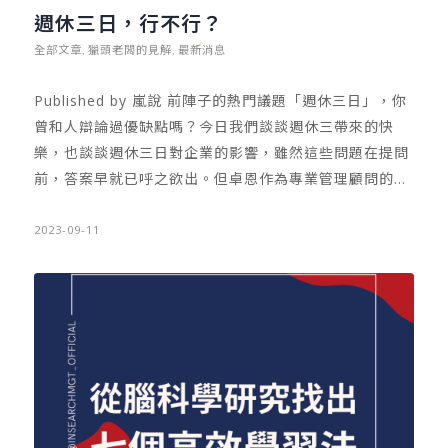
週休三日，行不行？
全部文章
獵頭老闆的見解
最新消息
,
,
Published by 嵐說 前陣子的熱門議題「週休三日」，你
曾和人辯論過優缺點嗎？今日我們談談週休三帶來的快
樂，也談談週休三日對企業的影響，雖然這些問題在提問
前，答案早就已呼之欲出。但卓恩作為專業管理顧問的角
色，我們思考的是「週休三日背後的職場工時啟示」！ 首
先，若問究竟是週休二日好呢？或週休三日更佳呢？卓恩
2023-09-11
反而認為，對於有「效率」的優秀工作者，其實週休幾日
都行！但對於能力不佳、產出能力有問題的工作者來說，
週休三日無疑會使工作效能雪上加霜，工作者極有可能因
為工時縮短，而丟了工作。 換言之，職場強者真的不是工
時最長的，而不斷加班趕上進度的工作者，需要的是能力
提升，而非擁有更少的時間。管理學大師不斷提醒我們，
學習「管理時間」比擁有更多時間還重要！那麼擁有「更
少」的時間，會帶來效率嗎？ 近期在英國的研究中發現，