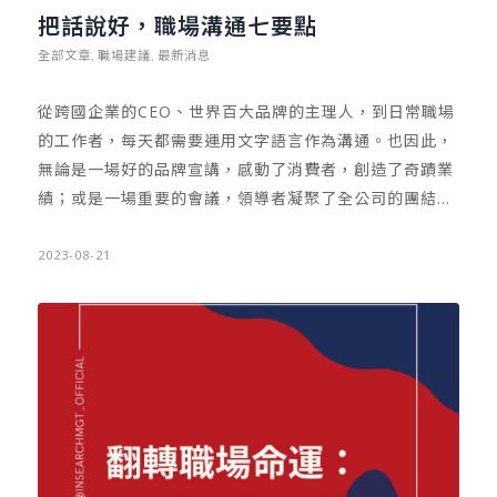
那麼就可以勇於出擊，主動開始找更適合的新工作。在面
把話說好，職場溝通七要點
對新工作的面試時，也可適當的表明，雖身處大公司，但
全部文章
職場建議
最新消息
,
,
面對企業調整，所以才會積極主動找新的舞台。工作者以
冷靜、正面又優雅的姿態，來回應職場上的困難，或許在
從跨國企業的CEO、世界百大品牌的主理人，到日常職場
低谷中，也能與伯樂相遇。 然而，還有一種安靜文化，則
的工作者，每天都需要運用文字語言作為溝通。也因此，
是「短暫型的冷凍」。例如工作者在職場犯了不小的錯
無論是一場好的品牌宣講，感動了消費者，創造了奇蹟業
誤，或是遭到職場上司誤解對待。這時，反而不一定得立
績；或是一場重要的會議，領導者凝聚了全公司的團結；
即去找新工作。卓恩認為，工作者遇到暫時型的職場冷凍
甚至是一句商品賣點的話術所帶來的業績。這些，都需要
時，可以好好的先冷靜反省與評估。 工作者可反省自問，
好的溝通能力與技巧。 這是一個流行「說好話」並「把話
2023-08-21
「究竟是公司環境的問題？還是自己的問題？」特別是中
說好」的時代！擁有好的溝通能力，能幫助工作者在職場
階管理者，遇到暫時的職場冷凍時，可充分利用時間去思
上更為順利。在與成功相約之前，先把話說好，並學習正
考，如何改變及調整自己。職場生涯有起有落，人生難免
確的溝通方法，與您分享七個重要職場溝通的建議： …
遇到挫折。然而，善用短暫的冷凍期，反而可能幫助自己
改變缺點，重整旗鼓，準備迎接新的挑戰。 若遇到因企業
老化的組織型調整，高階經營者則要思考自己的能力與機
會。畢竟職場冷凍是門「政治學」。高階經營者的職涯發
展，需考量到自己的「年紀」限制。若在外仍有好機會，