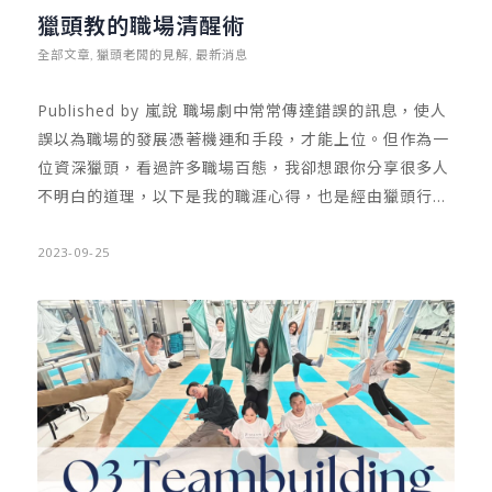
獵頭教的職場清醒術
全部文章
獵頭老闆的見解
最新消息
,
,
Published by 嵐說 職場劇中常常傳達錯誤的訊息，使人
誤以為職場的發展憑著機運和手段，才能上位。但作為一
位資深獵頭，看過許多職場百態，我卻想跟你分享很多人
不明白的道理，以下是我的職涯心得，也是經由獵頭行業
的歷練領悟的「職場清醒術」！ 首先，許多人有「學歷迷
思」，認為大學或研究所排名分數決定人生。但事實上，
2023-09-25
雖不能說學歷不重要，但學歷文憑僅是針對職場新鮮人入
場門票。工作者在進入社會三、五年後，「能力」與「經
歷」的累積，才是職場上不斷被檢視與向上發展的關鍵。
所以你會發現，有些工作者，在進入職場工作三、五年
後，就成為小主管了；而有些工作者卻一直在基層苦撐。
甚至同樣文憑者，職涯發展也不盡相同。其實，成為「小
主管」這件事，我認為與「意願」、「能力」有關。換言
之，有些人有能力成為主管，卻沒有意願；有些人則是有