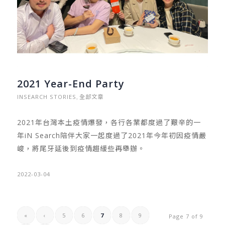
2021 Year-End Party
INSEARCH STORIES
全部文章
,
2021年台灣本土疫情爆發，各行各業都度過了艱辛的一
年iN Search陪伴大家一起度過了2021年今年初因疫情嚴
峻，將尾牙延後到疫情趨緩些再舉辦。
2022-03-04
«
‹
5
6
7
8
9
Page 7 of 9