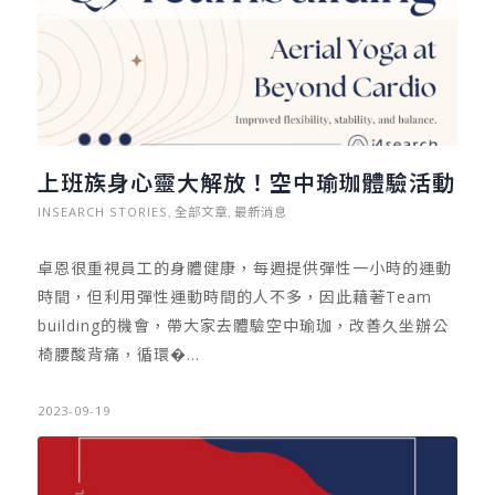
意願，卻未必有能力成為主管。 上述指的「能力」除了包
含職場專業能力之外，「人格特質」扮演著重要角色。就
我的觀察，初次當上中階小主管的工作者，要重視三大方
向。 …
上班族身心靈大解放！空中瑜珈體驗活動
INSEARCH STORIES
全部文章
最新消息
,
,
卓恩很重視員工的身體健康，每週提供彈性一小時的運動
時間，但利用彈性運動時間的人不多，因此藉著Team
building的機會，帶大家去體驗空中瑜珈，改善久坐辦公
椅腰酸背痛，循環�…
2023-09-19