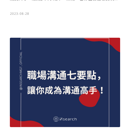
工作需要不同的工時與相關配套，並且應該著眼於工作效
時，該以怎樣的態度處理與面對呢？ 首先，我們認為「安
率提升。因此，卓恩主張的立場是，「法律應以最低的限
靜解僱」主要發生在大型企業中，這與高層對待人才的態
2023-08-28
制，幫助企業提出彈性工時制度，來符合不同職業所需的
度有關。根據卓恩在企業管理諮詢的經驗，一些具有經驗
職場環境」。 至於週休三日這件事，卓恩認為：「可行，
的外商公司，遇到轉型問題時，會主動協助不適任的員工
也不可行」！ Invite…
找到適合他們的新工作。 其實「企業需要人才，而人才也
需要舞台」，如果暫時不需要某些人才，可以以善意的方
式和員工進行溝通，協助他們重新安置。因為，「安靜解
僱」並不是一個良好的領導原則，它可能損害公司聲譽並
破壞團隊間的信任，這對公司自身造成不利影響。 對於工
作者而言，卓恩則提醒您，應每兩到三年檢視自己的工作
狀況並整理履歷。同時，尋找信任的長輩或具有商譽的獵
頭，請他們為您評估職涯發展。由於現今企業普遍傾向尋
找職場導師，工作者可以透過這些有經驗的前輩，幫助自
己提前預估風險，並了解自身現有的職能。 若正在面對
「安靜解僱」的職場人，首先要冷靜評估，自己目前所遇
到的狀況，該如何突圍。例如，雖仍身處企業中，但卻已
知公司轉型有問題，或是個人專業不適合繼續在此發展，