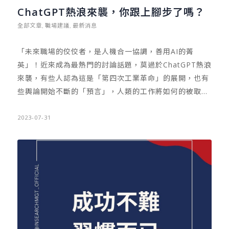
豐富精彩的人生，過著多采多姿的生活。在重視工作決策
ChatGPT熱浪來襲，你跟上腳步了嗎？
與效能之外，也活躍於商業社交場合，並且非常注重「健
全部文章
職場建議
最新消息
,
,
康」，對運動、飲食與睡眠有強大的自制力與正確認知。
有些領導者，還會分配時間投注於宗教信仰上，關心心靈
「未來職場的佼佼者，是人機合一協調，善用AI的菁
健康層面。 羨慕這樣的人生嗎？但想成為跨山頭的高階領
英」！近來成為最熱門的討論話題，莫過於ChatGPT熱浪
導者，並非一蹴可幾。身為獵頭，我鼓勵你攀峰攻頂，但
來襲，有些人認為這是「第四次工業革命」的展開，也有
在響往頂端生涯前，你的每一步都很重要。練好基本功，
些輿論開始不斷的「預言」，人類的工作將如何的被取
認真在每個階段穩定學習，並提升專業能力和技能。讓自
代。ChatGPT將對人工智能產業和語言技術的發展，帶來
己在職場生活中，成為關鍵人物。同時，掌握好管理技巧
深遠的影響，也為我們帶來了更加智能、高效、便捷的生
2023-07-31
的學習期。如此一來，隨著時間的累積歷練，我將期待與
活體驗。
您在頂端相見。 Published…