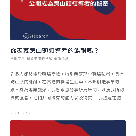
就千萬不要放過。但若無機會的話，則可思考申請轉調或
是等待退休。…
你羨慕跨山頭領導者的能耐嗎？
全部文章
獵頭老闆的見解
最新消息
,
,
許多人都想攀登職場高峰，特別羨慕那些職場強者，具有
跨山頭的能耐，在高階的職場生涯中，不斷創造事業奇
蹟。身為專業獵頭，我想跟您分享所見所聞，以及我所認
識的強者，他們共同擁有的能力以及特質。 我總是在結束
了一天的工作後，打開人才資料庫，翻閱那些我所認識的
強者，思考他們共同的特質。如果要用一句話來概括我對
2023-08-15
他們的看法，我想我會說，這些能夠在不同山頭當領導者
的人，有一個共同的特質，就是「永不妥協，永遠不停學