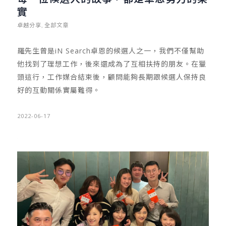
實
卓越分享
全部文章
,
羅先生曾是iN Search卓恩的候選人之一，我們不僅幫助
他找到了理想工作，後來還成為了互相扶持的朋友。在獵
頭這行，工作媒合結束後，顧問能夠長期跟候選人保持良
好的互動關係實屬難得。
2022-06-17