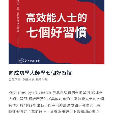
向成功學大師學七個好習慣
全部文章
卓越分享
最新消息
,
,
Published by iN Search 卓恩管理顧問有限公司 管理學
大師史蒂芬.柯維所著的《與成功有約：高效能人士的七個
習慣》於1989年出版，迄今已經翻譯成四十種語言，在
全球發行四千萬冊以上，被譽為出版史上最暢銷的書之