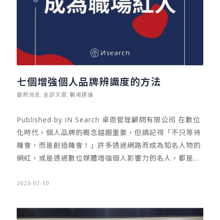
七個增強個人品牌辨識度的方法
最新消息
全部文章
職場建議
,
,
Published by iN Search 卓恩管理顧問有限公司 在數位
化時代，個人品牌的概念越趨重要，但請記得「不只等待
機會，而是創造機會！」許多透過網路而成為知名人物的
網紅，或是透過數位媒體增強個人影響力的名人，都是善
用個人品牌化的箇中好手。例如美國名人歐普拉
（Oprah…
2023-07-10