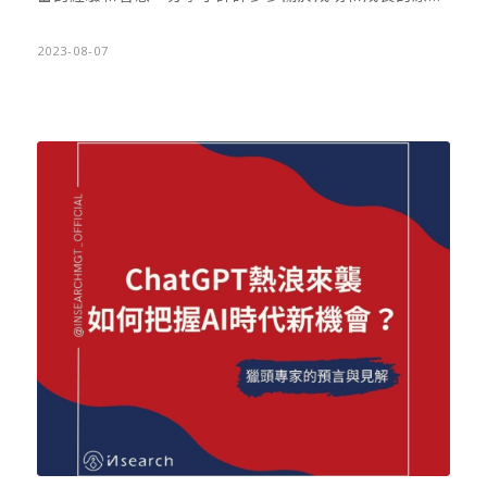
則。這本書對希望在生活和事業中獲得成功的人而言，是
練時，則有以下建議。身為專業獵頭，我會建議工作者，
一個寶貴的指南。」 《原則》（Principles）由美國知名
2023-08-07
在同一產業至少累積3-5年，更甚者做到5-10年。因為一
投資者與橋水基金（Bridgewater…
個工作領域累積2-3年，其實只學到皮毛，3-5年才能擁有
人脈與技能。5-10年的工作領域中，則要學習好中階的管
理職能，並將專業發揮到最大化。 因此，建議您，不要經
常轉換工作領域，所有的工作經驗都要有相關的延伸與累
積。而中階管理者，在學習管理技能專業達成熟後，才有
可能通往高階。想活在山頭頂端並不容易，因為將接受更
嚴格的考驗。高階領導管理的考驗，是各式各類能力的延
伸，需在不同專業領域中，皆能展現重要專業決策與領
導，而這正是具跨山頭領導者的能耐。 在獵頭行業多年，
我認識那些職業生涯精彩無比的高階管理者，在他們的身
上，我發現他們每一段的職涯學習都能保持一定的穩定
度。而人格特色則成熟卓越。除了做事有成效，常保事半
功倍的能力外，能著眼長遠目標，又維持細膩的執行力，
長時間養成「成長型思維」的人生。 但你可別以為強者生
活只有工作。重視「時間管理」的跨山頭領導者，經常有