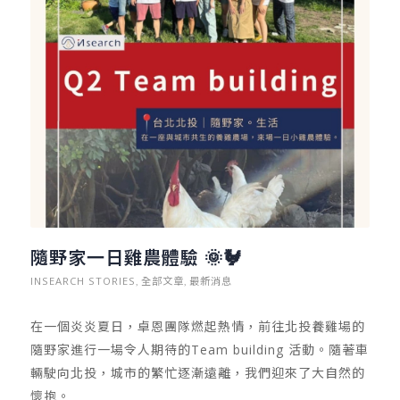
每一天的練習與學習，讓自己不斷地往卓越邁進！ …
隨野家一日雞農體驗 🌞🐓
INSEARCH STORIES
全部文章
最新消息
,
,
在一個炎炎夏日，卓恩團隊燃起熱情，前往北投養雞場的
隨野家進行一場令人期待的Team building 活動。隨著車
輛駛向北投，城市的繁忙逐漸遠離，我們迎來了大自然的
懷抱。