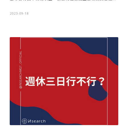
一。其中書中講述歷久不衰的普世原則，從個人到團隊，
從品性到行為，是一本能豐富自己與他人生命的好書。本
2023-09-18
期成功有約，向成功學大師學好習慣。從書中的七大好習
慣，探討恆久不變的好觀念，相信能幫助職場人與成功有
約。 一、主動積極（Be…