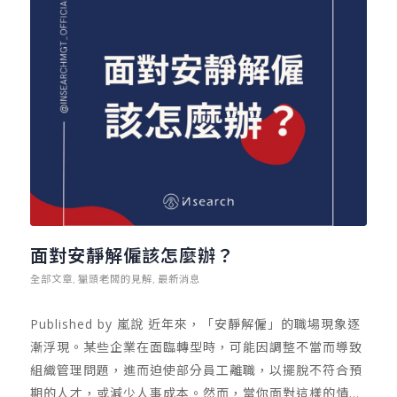
增加了企業的成本和管理難度。此外，一但全面性的實施
週休三日，極可能使得產業成本提高，造成整體物價上
漲。而這恐怕是想要尋找快樂的週休三日工作者，始料未
及之事！ 若從持平的角度來分析，週休三日可行，也不可
行。卓恩認為，不是所有人都適用週休三日，但也非所有
人都不適用。當我們從員工與資方兩端同時來思考時，我
們發現「彈性工時」可能才是最好的。 卓恩認為，週休三
日的核心關鍵，是工作者如何提升「工作效率」，而減少
工作時數未必能帶動效率。回歸到工作的型態來思考，各
行各業所需的工時，其實也並非都相同。因此尊重不同的
工作型態帶來的不同工時，才是較為合理的工時概念。 舉
面對安靜解僱該怎麼辦？
例來說，創意或是設計部門，並不需要朝九晚五打卡制，
全部文章
獵頭老闆的見解
最新消息
,
,
而需要創作靈感的工作，確實在快樂的環境下，能輕鬆的
產出，同時過長的工時的確會壓縮靈感泉源。但以公家機
Published by 嵐說 近年來，「安靜解僱」的職場現象逐
關或銀行而言，若將五天的業務縮短到四天，不但造成業
漸浮現。某些企業在面臨轉型時，可能因調整不當而導致
務大塞車，工作也難提升效率，更別說提高工作職場的幸
組織管理問題，進而迫使部分員工離職，以擺脫不符合預
福感了！ 卓恩認為週休三日為我們帶來的啟示，是不同的
期的人才，或減少人事成本。然而，當你面對這樣的情況