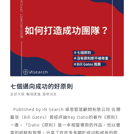
習」。 我觀察這群具有跨山頭的優秀領導者，他們有很多
共同特質。例如人生到了五十歲的年紀，卻仍然保持與人
交換見解的熱情，樂意接受年輕人的意見，並熱愛以自身
的優勢來互惠他人。雖然具有影響他人的能力，卻仍十分
尊重所認識的人。 「善於聆聽」是這群人的特質，但在聆
聽後，卻又懂得收斂問題，則是更強的能耐。高階領導人
才，透過聆聽，能很快的找到問題關鍵，並且引導出「最
後的結論」，幫助企業或是領導的組織，找到解決問題的
方法。我常想，當我找到這樣的領導人才，幫助他們到新
的領域工作時，真的能為這個社會帶來更多的價值。在此
時，我也看到身為獵頭對這社會的貢獻。 當然，許多人都
七個邁向成功的好原則
渴望事業能不斷的向上奔走，但當機會來臨時，該如何把
握呢？以專業獵頭面試高階領導人才經驗，我發現新公司
全部文章
職場建議
最新消息
,
,
所開出的「薪資」，並不是他們最重視的第一條件，反倒
Published by iN Search 卓恩管理顧問有限公司 比爾·
是他們如何為新公司「創造價值」，才是強者最關心的。
蓋茨（Bill Gates）曾經評論Ray Dalio的著作《原則》
擁有這樣領導者價值觀，正是他們不斷創造事業巔峰，跨
一書，「Dalio《原則》是一本相當實用的作品，他以豐
越山頭卻常保春風得意的關鍵。 然而在羨慕之際，尚未登
富的經驗和智慧，分享了許許多多關於成功和成長的原
上頂端前，每一個工作者也都能追求卓越。在選擇職場歷