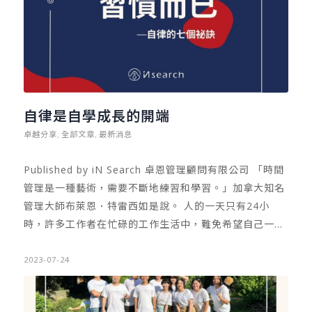
自律是自學成長的開端
卓越分享
全部文章
最新消息
,
,
Published by iN Search 卓恩管理顧問有限公司 「時間
管理是一種藝術，需要不斷地練習和學習。」加拿大知名
管理大師布萊恩．特雷西如是說。 人的一天只有24小
時，許多工作者在忙碌的工作生活中，難免希望自己一天
能擁有48小時。但真正的時間管理大師，則會教導我們
「擁有更多的時間，並不是解決問題的方法，『管理時
2023-07-24
間』才是！」 本期成功有約專文與您分享，在一天24小
時中，身為一個工作者，該如何規劃寶貴的一天，並透過