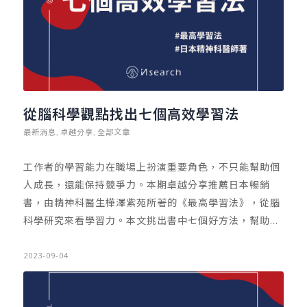
鼓勵員工週休三日的公司，積極創造幸福職場的環境。這
樣的經營理念，使得員工的工作滿意度與忠誠度提高，不
但提升企業形象與品牌價值，同時員工的流動率也變低，
更能吸引優秀的人才加入幸福企業的行列。 同時，有些支
持週休三日論點者，會提出對於員工而言，週休三日的制
度能夠提供更多的休息和自主時間，可能有助於實現工作
從腦科學觀點找出七個高效學習法
與生活之間的平衡。正如英國所實施的大規模研究，發現
最新消息
卓越分享
全部文章
,
,
週休三日確實讓一些工作倦怠者，提升了效率。 然而，在
英國的實驗中，同樣也有持反對意見的。他們發現當週休
工作者的學習能力在職場上扮演重要角色，不只能幫助個
三日後，有些員工返回工作崗位時，反而需要重新調適工
人成長，還能保持競爭力。本期卓越分享推薦日本暢銷
作心態與作息。其所影響的，正是已經建立的穩定生產力
書，由精神科醫生樺澤紫苑所著的《最高學習法》，從腦
與工作流程。如此一來，週休三日反而使得員工的效率變
科學研究來看學習力。本文挑出書中七個好方法，幫助您
更差，甚至對工作的品質或是員工的專注力，都將產生質
更有效率的學習新事物。
的變化。 另外，週休三日的實施，可能無法全面性地適用
2023-09-04
於所有產業。例如醫療、交通運輸等需要連續運作的領
域，實施週休三日制度，無疑是加重營運的困擾。上述特
定職業，若實施週休三日，可能需增加人力和調整排班，